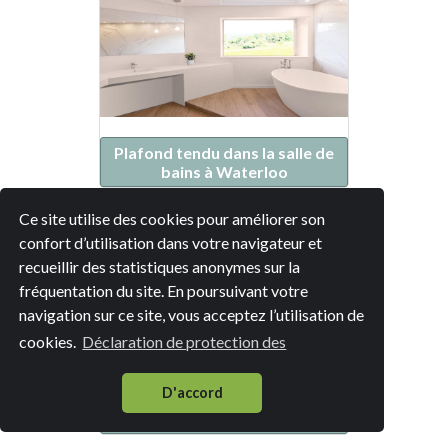
Plafond tendu dans la salle de
bains à Waterloo
Ce site utilise des cookies pour améliorer son
confort d’utilisation dans votre navigateur et
recueillir des statistiques anonymes sur la
fréquentation du site. En poursuivant votre
navigation sur ce site, vous acceptez l’utilisation de
cookies.
Déclaration de protection des
D'accord
Plafond tendu dans la salle de
bains à Braine-l'Alleud