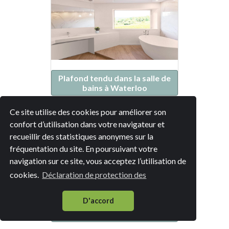
Plafond tendu dans la salle de
bains à Waterloo
Ce site utilise des cookies pour améliorer son
confort d’utilisation dans votre navigateur et
recueillir des statistiques anonymes sur la
fréquentation du site. En poursuivant votre
navigation sur ce site, vous acceptez l’utilisation de
cookies.
Déclaration de protection des
D'accord
Plafond tendu dans la salle de
bains à Braine-l'Alleud