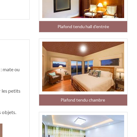
Plafond tendu hall d'entrée
 : mate ou
 les petits
Plafond tendu chambre
s objets.