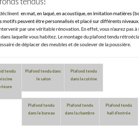
fonds tendus!
 déclinent
en mat, en laqué, en acoustique, en imitation matières (bo
s motifs peuvent être personnalisés et placé sur différents niveaux
rvenir par une véritable rénovation. En effet, vous n'aurez pas à s
dans laquelle vous habitez. Le montage du plafond tendu rétroéclai
essaire de déplacer des meubles et de soulever de la poussière.
nd tendu
Plafond tendu dans
Plafond tendu
piscine
le
salon
dans la cuisin
e
érieure
Plafond tendu
Plafond tendu
Plafond tendu
dans le bureau
dans la chambre
hall d'entrée