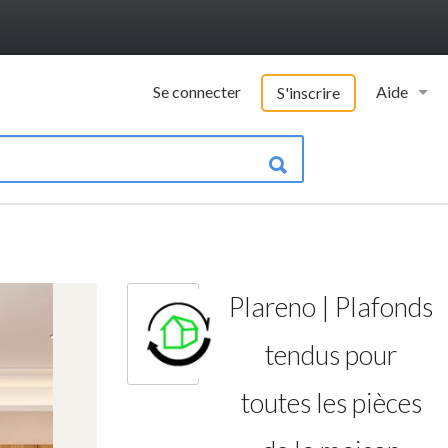
Se connecter
Aide
S'inscrire
Vademecu
Informatio
Contacter 
FAQ
Plareno | Plafonds
Qui somme
tendus pour
toutes les pièces