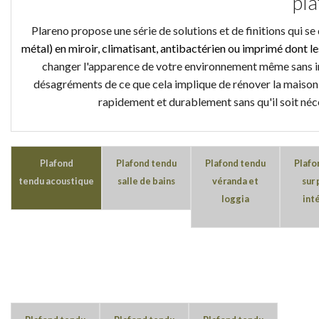
pla
Plareno propose une série de solutions et de finitions qui se
métal) en miroir, climatisant, antibactérien ou imprimé dont le
changer l'apparence de votre environnement même sans inte
désagréments de ce que cela implique de rénover la maison 
rapidement et durablement sans qu'il soit néc
Plafond
Plafond tendu
Plafond tendu
Plafo
tendu acoustique
salle de bains
véranda et
sur 
loggia
int