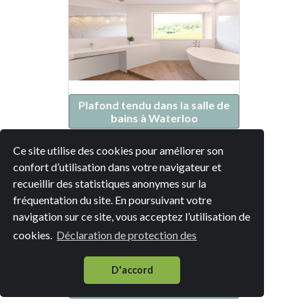
Plafond tendu dans la salle de
bains à Waterloo
Ce site utilise des cookies pour améliorer son
confort d’utilisation dans votre navigateur et
recueillir des statistiques anonymes sur la
fréquentation du site. En poursuivant votre
navigation sur ce site, vous acceptez l’utilisation de
cookies.
Déclaration de protection des
D'accord
Plafond tendu dans la salle de
bains à Braine-l'Alleud