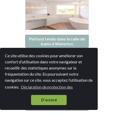
Plafond tendu dans la salle de
bains à Waterloo
Ce site utilise des cookies pour améliorer son
confort d’utilisation dans votre navigateur et
recueillir des statistiques anonymes sur la
fréquentation du site. En poursuivant votre
navigation sur ce site, vous acceptez l’utilisation de
cookies.
Déclaration de protection des
D'accord
Plafond tendu dans la salle de
bains à Braine-l'Alleud