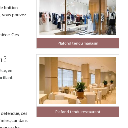
e finition
 , vous pouvez
pièce. Ces
Plafond tendu magasin
n ?
èce, en
rillant
Plafond tendu restaurant
e détendue, ces
inies, car dans
pourrez les