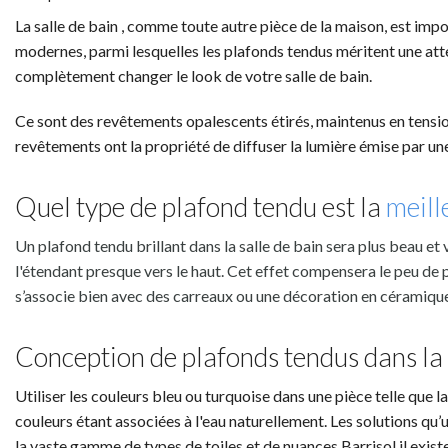
La salle de bain , comme toute autre pièce de la maison, est impor
modernes, parmi lesquelles les plafonds tendus méritent une atte
complètement changer le look de votre salle de bain.
Ce sont des revêtements opalescents étirés, maintenus en tensio
revêtements ont la propriété de diffuser la lumière émise par un
Quel type de plafond tendu est la
meill
Un plafond tendu brillant dans la salle de bain sera plus beau et
l'étendant presque vers le haut. Cet effet compensera le peu de pl
s’associe bien avec des carreaux ou une décoration en céramique
Conception de plafonds tendus dans la 
Utiliser les couleurs bleu ou turquoise dans une pièce telle que 
couleurs étant associées à l'eau naturellement. Les solutions qu’
la vaste gamme de types de toiles et de nuances Barrisol il existe