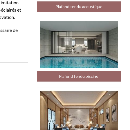
 imitation
Plafond tendu acoustique
-éclairés et
ovation.
essaire de
Plafond tendu piscine