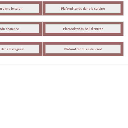
du dans
le
salon
Plafond tendu dans la cuisin
e
endu chambre
Plafond tendu hall d'entrée
 dans le magasin
Plafond tendu restaurant