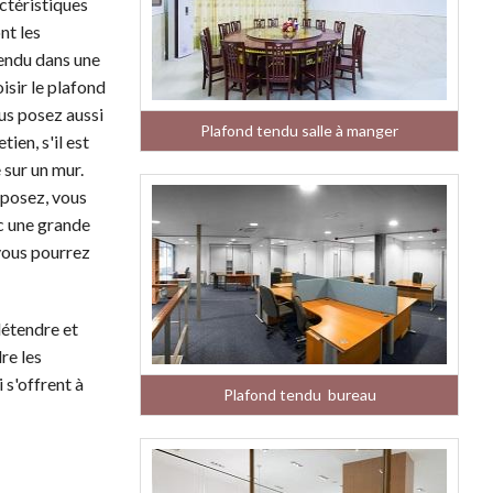
actéristiques
nt les
tendu dans une
oisir le plafond
ous posez aussi
Plafond tendu salle à manger
ien, s'il est
 sur un mur.
 posez, vous
c une grande
vous pourrez
détendre et
re les
 s'offrent à
Plafond tendu bureau