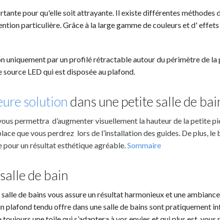
tante pour qu'elle soit attrayante. Il existe différentes méthodes d
ntion particulière. Grâce à la large gamme de couleurs et d' effets
n uniquement par un profilé rétractable autour du périmètre de la 
e source LED qui est disposée au plafond.
eure solution
dans une petite salle de bai
 vous permettra d’augmenter visuellement la hauteur de la petite pi
ace que vous perdrez lors de l’installation des guides. De plus, le b
 pour un résultat esthétique agréable.
Sommaire
salle de bain
la salle de bains vous assure un résultat harmonieux et une ambianc
un plafond tendu offre dans une salle de bains sont pratiquement inf
 toujours une toile qui s’adaptera à vos envies et qui plus est, vous 