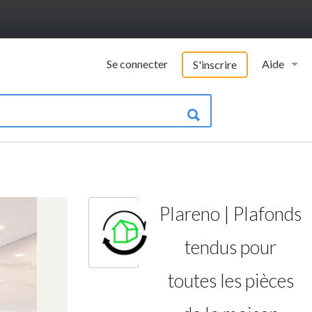
Se connecter
Aide
S'inscrire
Vademecu
Informatio
Contacter 
FAQ
Plareno | Plafonds
Qui somme
tendus pour
toutes les pièces