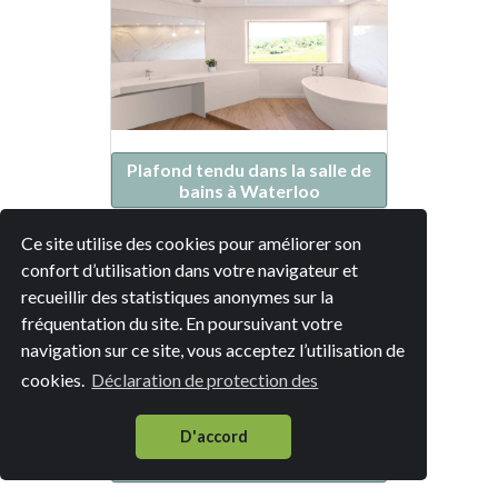
Plafond tendu dans la salle de
bains à Waterloo
Ce site utilise des cookies pour améliorer son
confort d’utilisation dans votre navigateur et
recueillir des statistiques anonymes sur la
fréquentation du site. En poursuivant votre
navigation sur ce site, vous acceptez l’utilisation de
cookies.
Déclaration de protection des
D'accord
Plafond tendu dans la salle de
bains à Braine-l'Alleud