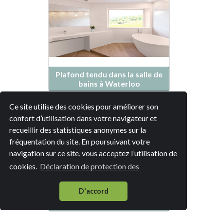
Plafond tendu dans la salle de
bains à Waterloo
Ce site utilise des cookies pour améliorer son
confort d’utilisation dans votre navigateur et
recueillir des statistiques anonymes sur la
fréquentation du site. En poursuivant votre
navigation sur ce site, vous acceptez l’utilisation de
cookies.
Déclaration de protection des
D'accord
Plafond tendu dans la salle de
bains à Braine-l'Alleud