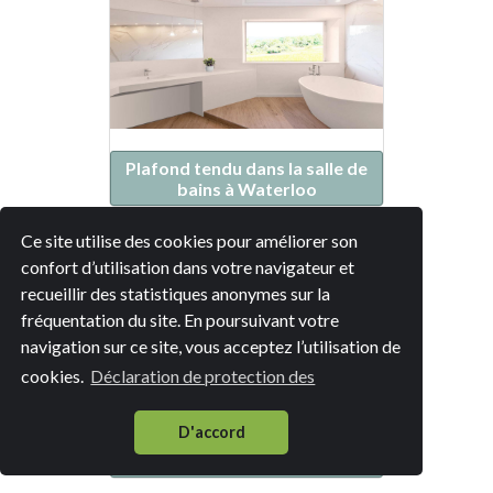
Plafond tendu dans la salle de
bains à Waterloo
Ce site utilise des cookies pour améliorer son
confort d’utilisation dans votre navigateur et
recueillir des statistiques anonymes sur la
fréquentation du site. En poursuivant votre
navigation sur ce site, vous acceptez l’utilisation de
cookies.
Déclaration de protection des
D'accord
Plafond tendu dans la salle de
bains à Braine-l'Alleud