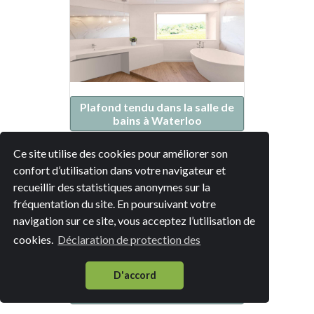
Plafond tendu dans la salle de
bains à Waterloo
Ce site utilise des cookies pour améliorer son
confort d’utilisation dans votre navigateur et
recueillir des statistiques anonymes sur la
fréquentation du site. En poursuivant votre
navigation sur ce site, vous acceptez l’utilisation de
cookies.
Déclaration de protection des
D'accord
Plafond tendu dans la salle de
bains à Braine-l'Alleud