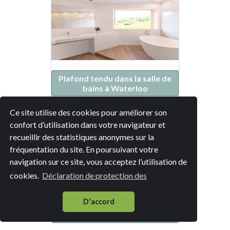
Plafond tendu dans la salle de
bains à Waterloo
Ce site utilise des cookies pour améliorer son
confort d’utilisation dans votre navigateur et
recueillir des statistiques anonymes sur la
fréquentation du site. En poursuivant votre
navigation sur ce site, vous acceptez l’utilisation de
cookies.
Déclaration de protection des
D'accord
Plafond tendu dans la salle de
bains à Braine-l'Alleud