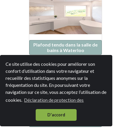
Plafond tendu dans la salle de
bains à Waterloo
Ce site utilise des cookies pour améliorer son
confort d’utilisation dans votre navigateur et
recueillir des statistiques anonymes sur la
fréquentation du site. En poursuivant votre
navigation sur ce site, vous acceptez l’utilisation de
cookies.
Déclaration de protection des
D'accord
Plafond tendu dans la salle de
bains à Braine-l'Alleud