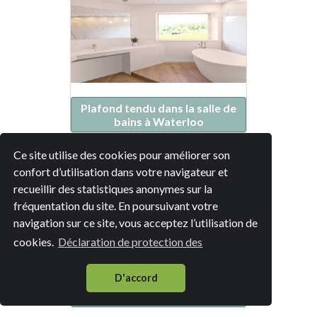
Plafond tendu dans la salle de
bains à Waterloo
Ce site utilise des cookies pour améliorer son
confort d’utilisation dans votre navigateur et
recueillir des statistiques anonymes sur la
fréquentation du site. En poursuivant votre
navigation sur ce site, vous acceptez l’utilisation de
cookies.
Déclaration de protection des
D'accord
Plafond tendu dans la salle de
bains à Braine-l'Alleud