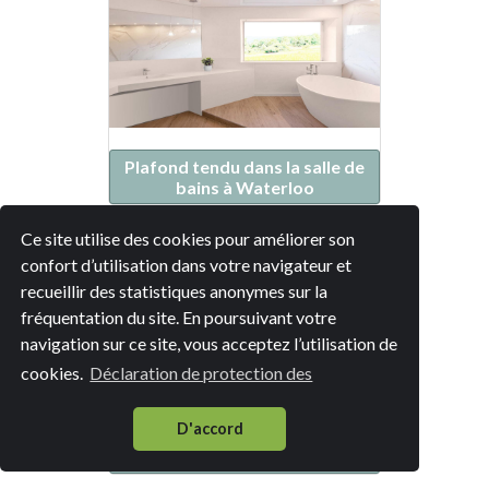
Plafond tendu dans la salle de
bains à Waterloo
Ce site utilise des cookies pour améliorer son
confort d’utilisation dans votre navigateur et
recueillir des statistiques anonymes sur la
fréquentation du site. En poursuivant votre
navigation sur ce site, vous acceptez l’utilisation de
cookies.
Déclaration de protection des
D'accord
Plafond tendu dans la salle de
bains à Braine-l'Alleud