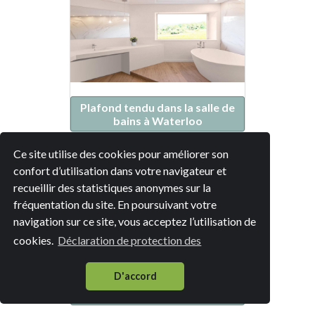
Plafond tendu dans la salle de
bains à Waterloo
Ce site utilise des cookies pour améliorer son
confort d’utilisation dans votre navigateur et
recueillir des statistiques anonymes sur la
fréquentation du site. En poursuivant votre
navigation sur ce site, vous acceptez l’utilisation de
cookies.
Déclaration de protection des
D'accord
Plafond tendu dans la salle de
bains à Braine-l'Alleud