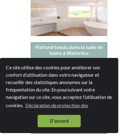
Plafond tendu dans la salle de
bains à Waterloo
Ce site utilise des cookies pour améliorer son
confort d’utilisation dans votre navigateur et
recueillir des statistiques anonymes sur la
fréquentation du site. En poursuivant votre
navigation sur ce site, vous acceptez l’utilisation de
cookies.
Déclaration de protection des
D'accord
Plafond tendu dans la salle de
bains à Braine-l'Alleud