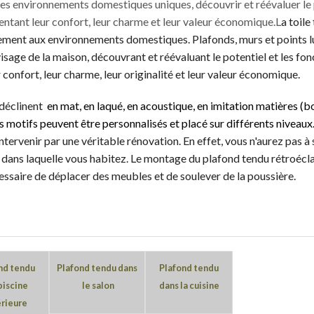
es environnements domestiques uniques, découvrir et réévaluer le 
ntant leur confort, leur charme et leur valeur économique.L
a toile
ement aux environnements domestiques. Plafonds, murs et points 
isage de la maison, découvrant et réévaluant le potentiel et les fon
onfort, leur charme, leur originalité et leur valeur économique.
 déclinent
en mat, en laqué, en acoustique, en imitation matières (bo
s motifs peuvent être personnalisés et placé sur différents niveaux
rvenir par une véritable rénovation. En effet, vous n'aurez pas à s
dans laquelle vous habitez. Le montage du plafond tendu rétroéclai
essaire de déplacer des meubles et de soulever de la poussière.
nd tendu
Plafond tendu dans
Plafond tendu
piscine
le
salon
dans la cuisin
e
érieure