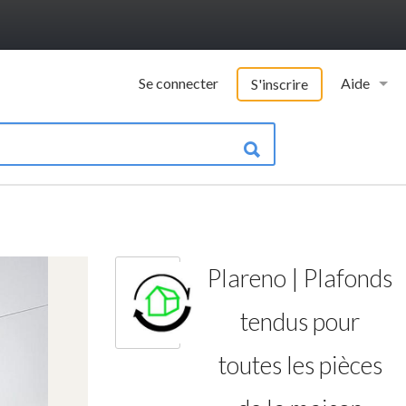
Se connecter
Aide
S'inscrire
Vademecu
Informatio
Contacter 
FAQ
Plareno | Plafonds
Qui somme
tendus pour
toutes les pièces