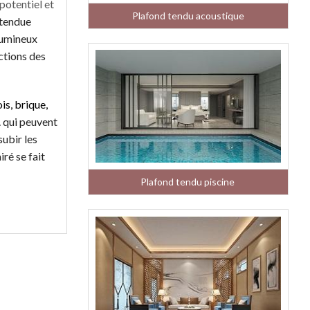
potentiel et
Plafond tendu acoustique
 tendue
lumineux
ctions des
is, brique,
.
qui peuvent
ubir les
ré se fait
Plafond tendu piscine