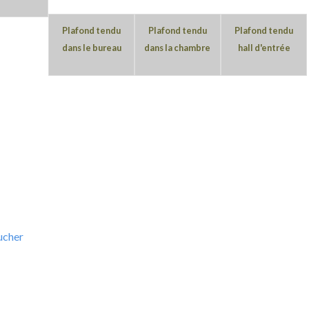
Plafond tendu
Plafond tendu
Plafond tendu
dans le bureau
dans la chambre
hall d'entrée
ucher