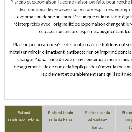
Plareno et expomaison, la combinaison parfaite pour rendre l
les fonctions des espaces non encore exprimés, en augme
expomaison donne un caractère unique et inimitable égal
réinterprétés avec l'originalité de expomaison changent le v
espaces non encore exprimés, augmentant leur c
Plareno propose une série de solutions et de finitions qui se
métal) en miroir, climatisant, antibactérien ou imprimé dont le
changer l'apparence de votre environnement même sans inte
désagréments de ce que cela implique de rénover la maison 
rapidement et durablement sans qu'il soit néc
Plafond
Plafond tendu
Plafond tendu
Plafo
tendu acoustique
salle de bains
véranda et
sur 
loggia
int