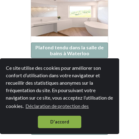
Plafond tendu dans la salle de
bains à Waterloo
Ce site utilise des cookies pour améliorer son
confort d’utilisation dans votre navigateur et
recueillir des statistiques anonymes sur la
fréquentation du site. En poursuivant votre
navigation sur ce site, vous acceptez l’utilisation de
cookies.
Déclaration de protection des
D'accord
Plafond tendu dans la salle de
bains à Braine-l'Alleud