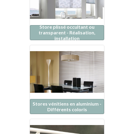
Store plissé occultant ou
transparent - Réalisation,
installation
Stores vénitiens en aluminium -
Différents coloris