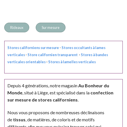
Rideaux
Sur mesure
Stores californiens sur mesure
-
Stores occultants à lames
verticales
-
Store californien transparent
-
Stores à bandes
verticales orientables
-
Stores à lamelles verticales
Depuis 4 générations, notre magasin
Au Bonheur du
Monde
, situé à Liège, est spécialisé dans la
confection
sur mesure de stores californiens
.
Nous vous proposons de nombreuses déclinaisons
de
tissus
, de matières, de coloris et de motifs
différents afin que vous puissiez trouver celui
qui