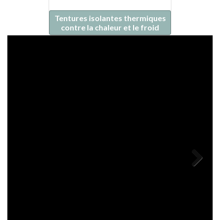
Tentures isolantes thermiques
contre la chaleur et le froid
Next