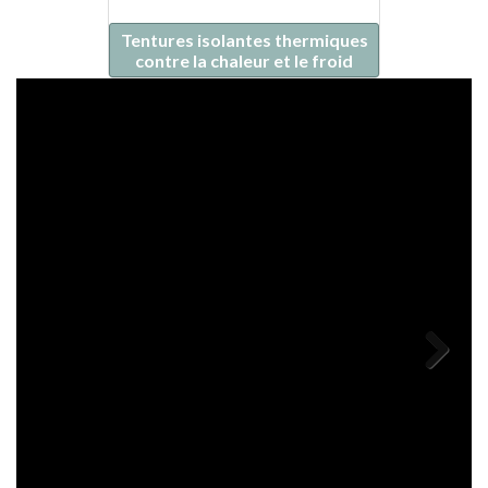
Tentures isolantes thermiques
contre la chaleur et le froid
Next