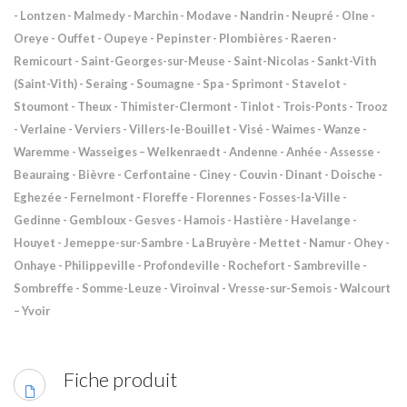
- Lontzen - Malmedy - Marchin - Modave - Nandrin - Neupré - Olne -
Oreye - Ouffet - Oupeye - Pepinster - Plombières - Raeren -
Remicourt - Saint-Georges-sur-Meuse - Saint-Nicolas - Sankt-Vith
(Saint-Vith) - Seraing - Soumagne - Spa - Sprimont - Stavelot -
Stoumont - Theux - Thimister-Clermont - Tinlot - Trois-Ponts - Trooz
- Verlaine - Verviers - Villers-le-Bouillet - Visé - Waimes - Wanze -
Waremme - Wasseiges – Welkenraedt - Andenne - Anhée - Assesse -
Beauraing - Bièvre - Cerfontaine - Ciney - Couvin - Dinant - Doische -
Eghezée - Fernelmont - Floreffe - Florennes - Fosses-la-Ville -
Gedinne - Gembloux - Gesves - Hamois - Hastière - Havelange -
Houyet - Jemeppe-sur-Sambre - La Bruyère - Mettet - Namur - Ohey -
Onhaye - Philippeville - Profondeville - Rochefort - Sambreville -
Sombreffe - Somme-Leuze - Viroinval - Vresse-sur-Semois - Walcourt
– Yvoir
Fiche produit