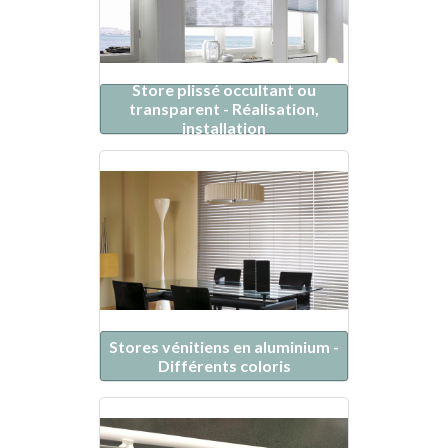
Store plissé occultant ou
transparent - Réalisation,
installation
Stores vénitiens en aluminium -
Différents coloris