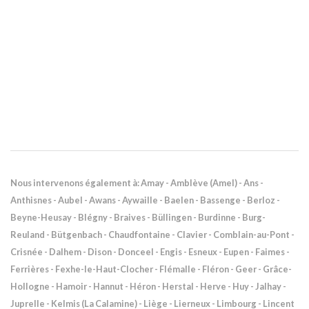
Nous intervenons également à: Amay - Amblève (Amel) - Ans -
Anthisnes - Aubel - Awans - Aywaille - Baelen - Bassenge - Berloz -
Beyne-Heusay - Blégny - Braives - Büllingen - Burdinne - Burg-
Reuland - Bütgenbach - Chaudfontaine - Clavier - Comblain-au-Pont -
Crisnée - Dalhem - Dison - Donceel - Engis - Esneux - Eupen - Faimes -
Ferrières - Fexhe-le-Haut-Clocher - Flémalle - Fléron - Geer - Grâce-
Hollogne - Hamoir - Hannut - Héron - Herstal - Herve - Huy - Jalhay -
Juprelle - Kelmis (La Calamine) - Liège - Lierneux - Limbourg - Lincent