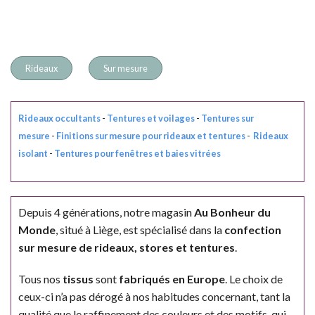
Rideaux
Sur mesure
Rideaux occultants
-
Tentures et voilages
-
Tentures sur
mesure
-
Finitions sur mesure pour rideaux et tentures
-
Rideaux
isolant
-
Tentures pour fenêtres et baies vitrées
Depuis 4 générations, notre magasin
Au Bonheur du
Monde
, situé à Liège, est spécialisé dans la
confection
sur mesure de rideaux, stores et tentures
.
Tous nos
tissus
sont
fabriqués en Europe
. Le choix de
ceux-ci n’a pas dérogé à nos habitudes concernant, tant la
qualité que le raffinement des couleurs et des motifs, qui