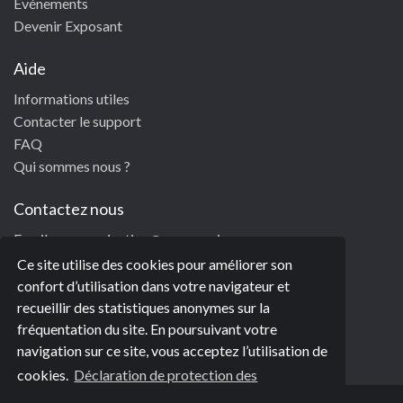
Evénements
Devenir Exposant
Aide
Informations utiles
Contacter le support
FAQ
Qui sommes nous ?
Contactez nous
Email:
communication@e-xpomaison.eu
Facebook/Expomaison
Ce site utilise des cookies pour améliorer son
Twitter/Expomaison
confort d’utilisation dans votre navigateur et
Instagram/Expomaison
recueillir des statistiques anonymes sur la
Pinterest/Expomaison
fréquentation du site. En poursuivant votre
navigation sur ce site, vous acceptez l’utilisation de
cookies.
Déclaration de protection des