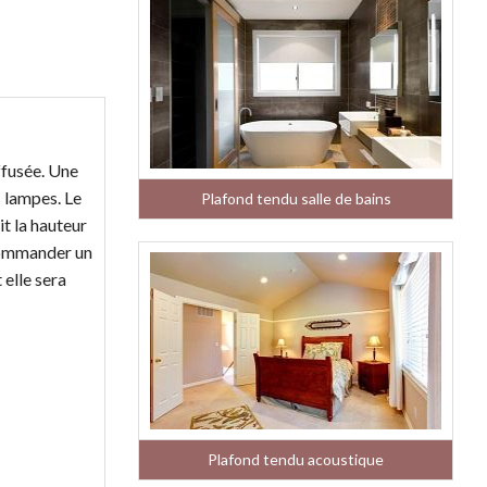
ffusée. Une
s lampes. Le
Plafond tendu salle de bains
it la hauteur
 commander un
 elle sera
Plafond tendu acoustique