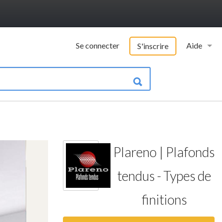
Se connecter
Aide
S'inscrire
Vademecu
Informatio
Contacter 
FAQ
Plareno | Plafonds
Qui somme
tendus - Types de
finitions