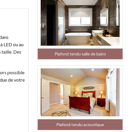
 dans
r à LED ou au
 taille. Des
Plafond tendu salle de bains
lors possible
ndue de votre
Plafond tendu acoustique