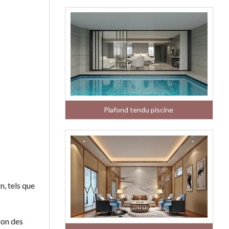
Plafond tendu piscine
n, tels que
ion des