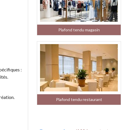
Plafond tendu magasin
pécifiques :
ités.
réation.
Plafond tendu restaurant