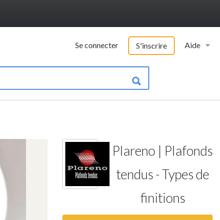
Se connecter
Aide
S'inscrire
Vademecu
Informatio
Contacter 
FAQ
Plareno | Plafonds
Qui somme
tendus - Types de
finitions