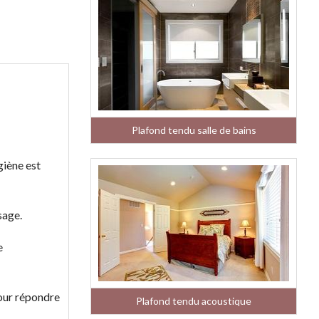
Plafond tendu salle de bains
giène est
sage.
e
pour répondre
Plafond tendu acoustique