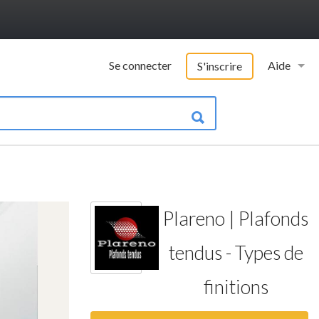
Se connecter
Aide
S'inscrire
Vademecu
Informatio
Contacter 
FAQ
Plareno | Plafonds
Qui somme
tendus - Types de
finitions