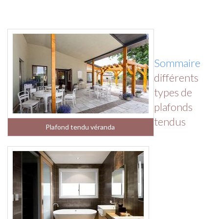
Sommaire
différents
types de
plafonds
tendus
Plafond tendu véranda