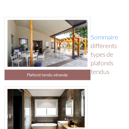
Sommaire
différents
types de
plafonds
tendus
Plafond tendu véranda