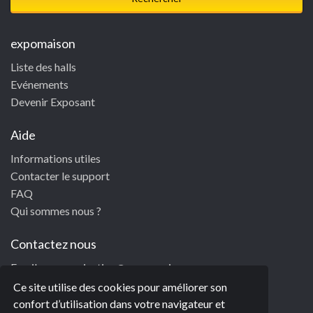
expomaison
Liste des halls
Evénements
Devenir Exposant
Aide
Informations utiles
Contacter le support
FAQ
Qui sommes nous ?
Contactez nous
Email:
communication@e-xpomaison.eu
Facebook/Expomaison
Ce site utilise des cookies pour améliorer son
Twitter/Expomaison
confort d’utilisation dans votre navigateur et